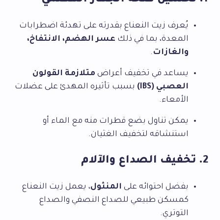
1. تحسين صحة الجهاز الهضمي
يُعرف زيت النعناع بقدرته على تهدئة اضطرابات
المعدة، بما في ذلك
عسر الهضم، الانتفاخ،
والغازات
.
يساعد في تخفيف أعراض
متلازمة القولون
العصبي (IBS)
بسبب تأثيره المهدئ على عضلات
الأمعاء.
يمكن تناول بضع قطرات منه مع الماء أو
استنشاقه لتخفيف الغثيان.
2. تخفيف الصداع والآلام
بفضل احتوائه على
المنثول
، يعمل زيت النعناع
كمسكن طبيعي للصداع النصفي والصداع
التوتري.