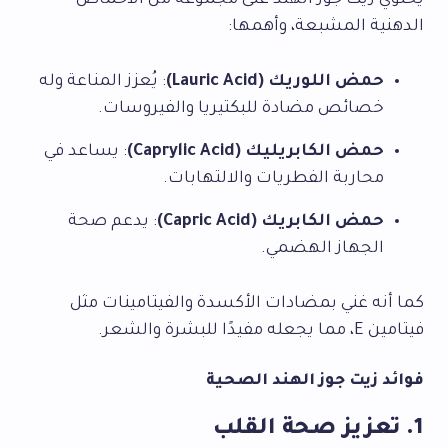
يحتوي زيت جوز الهند على مجموعة من الأحماض
الدهنية المشبعة، وأهمها:
حمض اللوريك (Lauric Acid)
: يُعزز المناعة وله
خصائص مضادة للبكتيريا والفيروسات.
حمض الكابريليك (Caprylic Acid)
: يساعد في
محاربة الفطريات والالتهابات.
حمض الكابريك (Capric Acid)
: يدعم صحة
الجهاز الهضمي.
كما أنه غني بمضادات الأكسدة والفيتامينات مثل
فيتامين E، مما يجعله مفيدًا للبشرة والشعر.
فوائد زيت جوز الهند الصحية
1. تعزيز صحة القلب