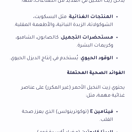
يدخل زيت النخيل في العديد من الصناعات، منها:
المنتجات الغذائية
: مثل البسكويت،
الشوكولاتة، الزبدة النباتية، والأطعمة المقلية.
مستحضرات التجميل
: كالصابون، الشامبو،
وكريمات البشرة.
الوقود الحيوي
: يُستخدم في إنتاج الديزل الحيوي.
الفوائد الصحية المحتملة
يحتوي زيت النخيل الأحمر (غير المكرر) على عناصر
غذائية مهمة، مثل:
فيتامين E
(توكوترينولس) الذي يعزز صحة
القلب.