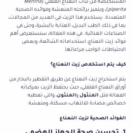
المستخلصة من نبات النعناع الفلفلي (
Mentha
piperita
)، ويتميز برائحته المنعشة وفوائده الصحية
المتعددة. يستخدم هذا الزيت في العديد من المجالات،
بما في ذلك الطب البديل، العناية بالبشرة، وحتى في
الصناعات الغذائية. في هذه المقالة، سنستعرض أهم
فوائد زيت النعناع، استخداماته الشائعة، وبعض
الاحتياطات الواجب مراعاتها.
كيف يتم استخلاص زيت النعناع؟
يتم استخراج زيت النعناع عن طريق التقطير بالبخار من
أوراق النعناع الفلفلي، حيث يحتفظ الزيت بمركباته
الفعالة مثل
المنثول
و
المنثون
، والتي تعطيه
خصائص مضادة للالتهاب، مسكنة، ومنعشة.
الفوائد الصحية لزيت النعناع