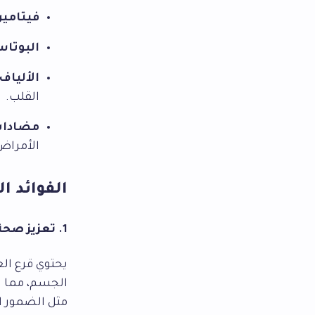
فيتامين
البوتاس
الألياف
القلب.
مضادات
الأمراض 
الفوائد 
1.
تعزيز صحة
يحتوي قرع ال
الجسم، مما ي
مثل الضمور ا