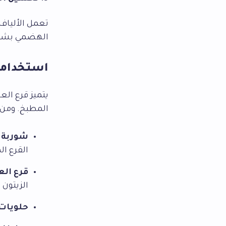
تعمل الألياف
الهضمي بشكل
استخداما
يتميز قرع الع
المطبخ. ومن 
شوربة 
القرع ال
قرع ال
الزيتون 
حلويات