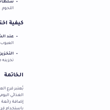
سلطات 
اللحوم.
كيفية اخت
عند الش
العيوب.
التخزين
تخزينه م
الخاتمة
يُعتبر قرع ا
الغذائي اليوم
إضافة رائعة ل
باستخدام قرع 