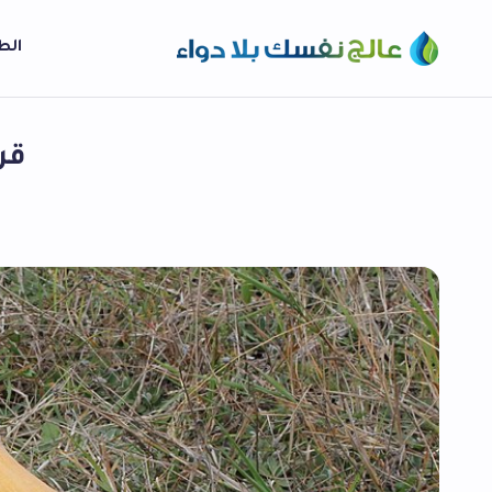
الط
قر