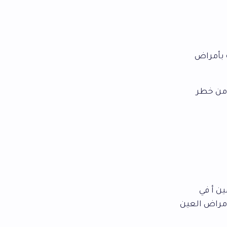
 بأمراض
ل من خطر
ين أ في
أمراض العين