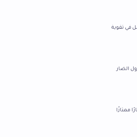
 في تقوية
ل الضار
ا ممتازًا