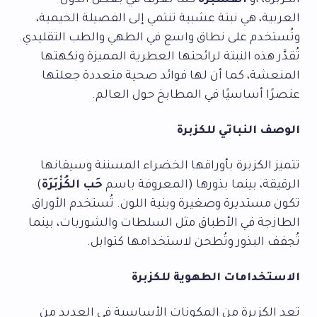
الكُزْبَرَة، أو
القَسْبَرَة
كما تُعرف في بعض الدول
العربية، هي نبتة عشبية تنتمي إلى الفصيلة الخيمية،
وتُستخدم على نطاق واسع في الطهي والطب التقليدي.
تُقدَّر هذه النبتة لرائحتها العطرية المميزة ونكهتها
المنعشة، كما أن لها فوائد صحية متعددة جعلتها
عنصرًا أساسيًا في المطابخ حول العالم.
الوصف النباتي للكزبرة
تتميز الكزبرة بأوراقها الخضراء المسننة وسيقانها
الرقيقة، بينما بذورها (المعروفة باسم
حَب الكُزْبَرَة
)
تكون مستديرة وصغيرة وبنية اللون. تُستخدم الأوراق
الطازجة في الأطباق مثل السلطات والشوربات، بينما
تُجفف البذور وتُطحن لاستخدامها كتوابل.
الاستخدامات الطهوية للكزبرة
تعد الكزبرة من المكونات الأساسية في العديد من