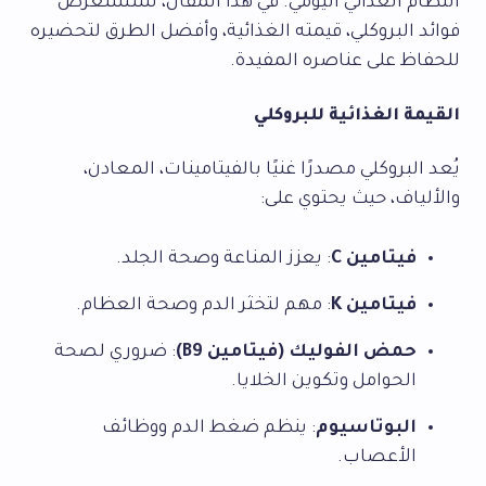
النظام الغذائي اليومي. في هذا المقال، سنستعرض
فوائد البروكلي، قيمته الغذائية، وأفضل الطرق لتحضيره
للحفاظ على عناصره المفيدة.
القيمة الغذائية للبروكلي
يُعد البروكلي مصدرًا غنيًا بالفيتامينات، المعادن،
والألياف، حيث يحتوي على:
فيتامين C
: يعزز المناعة وصحة الجلد.
فيتامين K
: مهم لتخثر الدم وصحة العظام.
حمض الفوليك (فيتامين B9)
: ضروري لصحة
الحوامل وتكوين الخلايا.
البوتاسيوم
: ينظم ضغط الدم ووظائف
الأعصاب.