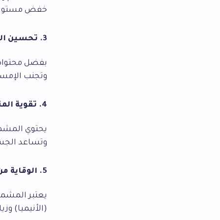
خفض مستويات ا
3. تحسين الهضم ومنع الإمساك
بفضل محتواه 
وتجنب الإمساك
4. تقوية المناعة
يحتوي المشمش
وتساعد الجسم
5. الوقاية من فقر الدم
يعتبر المشمش 
(الأنيميا) وزيا