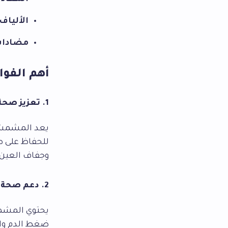
الألياف
مضادات
أهم الفو
1. تعزيز صحة العين
يعد المشمش ا
للحفاظ على ص
وجفاف العين.
2. دعم صحة القلب
يحتوي المشمش
ضغط الدم وال