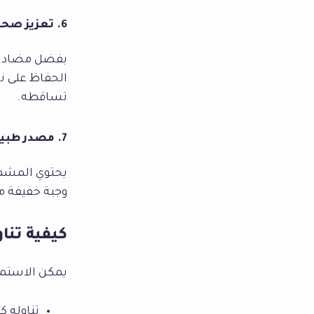
6. تعزيز صحة البشرة والشعر
بفضل مضادات
الحفاظ على ن
تساقطه.
7. مصدر طبيعي للطاقة
يحتوي المشمش
وجبة خفيفة مث
كيفية تن
يمكن الاستم
تناوله ك