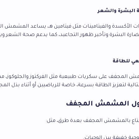
 الأكسدة والفيتامينات مثل فيتامين هـ، يساعد المشمش ا
ضارة البشرة وتأخير ظهور التجاعيد، كما يدعم صحة الشعر وي
 المجفف على سكريات طبيعية مثل الفركتوز والجلوكوز، مم
الية لتعزيز الطاقة بسرعة، خاصة للرياضيين أو أثناء بذل المج
اول المشمش المجفف
تاع بالمشمش المجفف بعدة طرق، مثل:
وجبة خفيفة بين الوجبات.