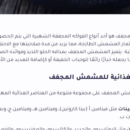
ف هو أحد أنواع الفواكه المجففة الشهيرة التي يتم الحصو
مار المشمش الطازجة، مما يزيد من مدة صلاحيتها مع الاح
ئية. يتميز المشمش المجفف بمذاقه الحلو اللذيذ وفوائده الص
 يجعله خيارًا رائعًا للوجبات الخفيفة أو كإضافة للعديد من الأ
لغذائية للمشمش المجفف
 المجفف على مجموعة متنوعة من العناصر الغذائية المهمة
ينات
مثل فيتامين أ (بيتا كاروتين)، وفيتامين هـ، وفيتامين ج، 
ات ب.
ن
مثل البوتاسيوم، والحديد، والكالسيوم، والمغنيسيوم، والفو