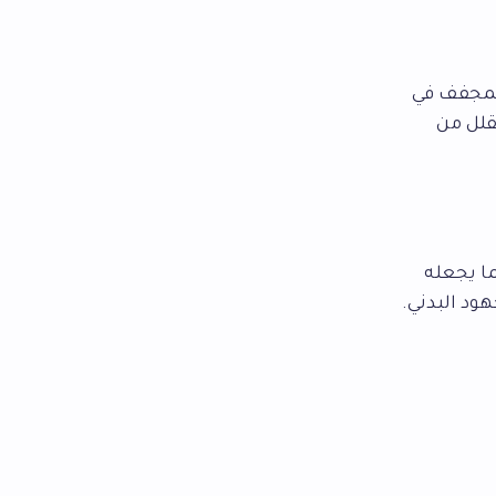
لمجفف في
قلل من
ا يجعله
هود البدني.