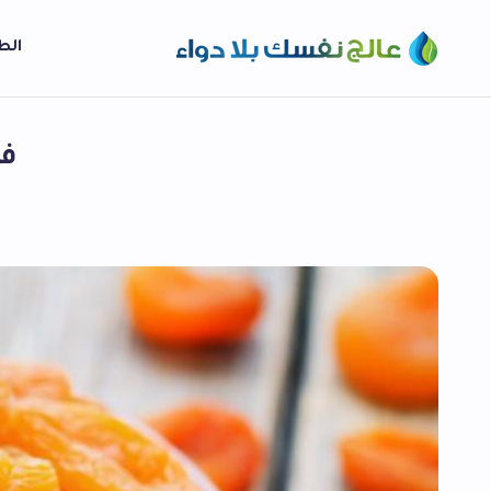
الط
فو