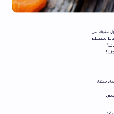
ل عليها من
تفاظ بمعظم
حية
طباق.
، منها:
وبعض
سفور.