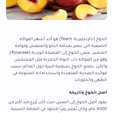
الخوخ (بالإنجليزية: Peach) هو أحد أشهر الفواكه
الصيفية التي يتميز بمذاقه الحلو والمنعش وقوامه
العصير. ينتمي الخوخ إلى الفصيلة الوردية (Rosaceae)،
وهو من الفواكه ذات النواة الحجرية مثل المشمش
والكرز. يتمتع الخوخ بشعبية كبيرة حول العالم بسبب
فوائده الصحية المتعددة واستخداماته المتنوعة في
الطهي والحلويات.
أصل الخوخ وتاريخه
يعود أصل الخوخ إلى الصين، حيث كان يُزرع منذ أكثر من
4000 عام، وكان يُعتبر رمزًا للخلود في الثقافة الصينية