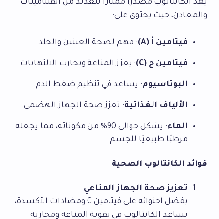
يُعد الكانتالوب مصدرًا ممتازًا للعديد من الفيتامينات
والمعادن، حيث يحتوي على:
فيتامين أ (A)
: مهم لصحة العينين والجلد.
فيتامين ج (C)
: يعزز المناعة ويحارب الالتهابات.
البوتاسيوم
: يساعد في تنظيم ضغط الدم.
الألياف الغذائية
: تعزز صحة الجهاز الهضمي.
الماء
: يشكل حوالي 90% من مكوناته، مما يجعله
مرطبًا طبيعيًا للجسم.
فوائد الكانتالوب الصحية
تعزيز صحة الجهاز المناعي
بفضل احتوائه على فيتامين C ومضادات الأكسدة،
يساعد الكانتالوب في تقوية المناعة ومحاربة