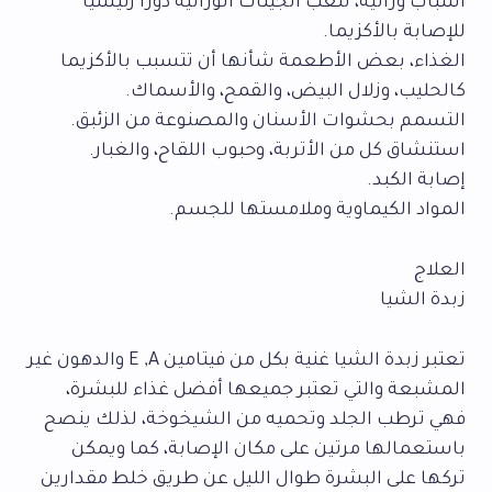
أسباب وراثية، تلعب الجينات الوراثية دوراً رئيسياً
للإصابة بالأكزيما.
الغذاء، بعض الأطعمة شأنها أن تتسبب بالأكزيما
كالحليب، وزلال البيض، والقمح، والأسماك.
التسمم بحشوات الأسنان والمصنوعة من الزئبق.
استنشاق كل من الأتربة، وحبوب اللقاح، والغبار.
إصابة الكبد.
المواد الكيماوية وملامستها للجسم.
العلاج
زبدة الشيا
تعتبر زبدة الشيا غنية بكل من فيتامين E ,A والدهون غير
المشبعة والتي تعتبر جميعها أفضل غذاء للبشرة،
فهي ترطب الجلد وتحميه من الشيخوخة، لذلك ينصح
باستعمالها مرتين على مكان الإصابة، كما ويمكن
تركها على البشرة طوال الليل عن طريق خلط مقدارين