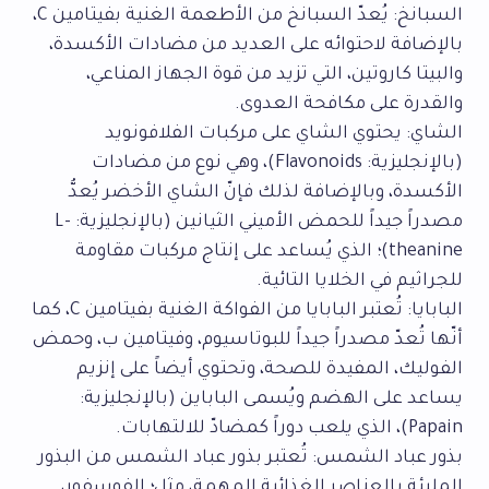
السبانخ: يُعدّ السبانخ من الأطعمة الغنية بفيتامين C،
بالإضافة لاحتوائه على العديد من مضادات الأكسدة،
والبيتا كاروتين، التي تزيد من قوة الجهاز المناعي،
والقدرة على مكافحة العدوى.
الشاي: يحتوي الشاي على مركبات الفلافونويد
(بالإنجليزية: Flavonoids)، وهي نوع من مضادات
الأكسدة، وبالإضافة لذلك فإنّ الشاي الأخضر يُعدُّ
مصدراً جيداً للحمض الأميني الثيانين (بالإنجليزية: L-
theanine)؛ الذي يُساعد على إنتاج مركبات مقاومة
للجراثيم في الخلايا التائية.
البابايا: تُعتبر البابايا من الفواكة الغنية بفيتامين C، كما
أنّها تُعدّ مصدراً جيداً للبوتاسيوم، وفيتامين ب، وحمض
الفوليك، المفيدة للصحة، وتحتوي أيضاً على إنزيم
يساعد على الهضم ويُسمى الباباين (بالإنجليزية:
Papain)، الذي يلعب دوراً كمضادّ للالتهابات.
بذور عباد الشمس: تُعتبر بذور عباد الشمس من البذور
المليئة بالعناصر الغذائية المهمة، مثل؛ الفوسفور،