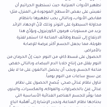
تطهير الأدوات المنزلية: حيث تستطيع الجراثيم أن
تعيش على بعض الأسطح الموجودة في المنزل، مثل؛
مقابض الأبواب، وبالتالي يجب تطهيرها بانتظام.
محاولة السيطرة على التوتر: وذلك لأنّ الإجهاد الزائد
يزيد من مستويات هرمون الكورتيزول، ويؤدّي هذا
الارتفاع إلى تثبيط وظائف المناعة اذا استمر لفترة
طويلة، مما يجعل الجسم أكثر عرضة للإصابة
بالأمراض.
الحصول على قسط كافٍ من النوم: حيث إنّ الحرمان من
النوم يقلل من إنتاج خلايا الدم البيضاء، وبالتالي خفض
مناعة الجسم، ويجب أن يحصل البالغون على ما لا يقل
عن سبع ساعات من النوم يومياً.
تناول نظام غذائي صحي: يُنصح الحصول على نظام
غذائي غنيّ بالخضراوات، والفواكه، والمكسرات، والبذور،
مما يوفّر للجسم العناصر الغذائية الأساسية التي
يحتاجها نظام المناعة، وتجدر الإشارة إلى أهمّية اتباع