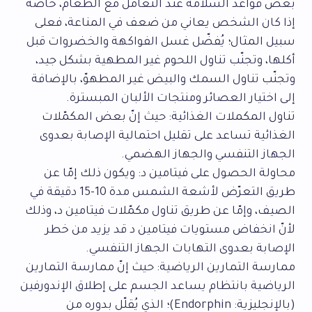
بعض قواعد السلامة عند التعامل مع الطعام، خاصّةً
إذا كان الشخص يعاني من ضعف في المناعة، فعلى
سبيل المثال؛ يُفضّل غسل الفواكهة والخضروات قبل
أكلها، وتجنّب تناول اللحوم غير المطهية بشكل جيد،
وتجنّب تناول السمك والبيض غير المطهوّ، بالإضافة
إلى اختيار العصائر ومنتجات الألبان المبسترة.
تناول المكملات الغذائية: حيث إنّ بعض المكمّلات
الغذائية تساعد على تقليل احتمالية الإصابة بعدوى
الجهاز التنفسي والجهاز الهضمي.
محاولة الحصول على فيتامين د: ويكون ذلك إمّا عن
طريق التعرّض لأشعة الشمس مدة 10-15 دقيقة في
الصيف، وإمّا عن طريق تناول مكمّلات فيتامين د، وذلك
لأنّ انخفاض مستويات فيتامين د قد يزيد من خطر
الإصابة بعدوى التهابات الجهاز التنفسي.
ممارسة التمارين الرياضية: حيث إنّ ممارسة التمارين
الرياضية بانتظام يساعد الجسم على إطلاق الإندورفين
(بالإنجليزية: Endorphin)؛ الذي يُقلّل بدوره من