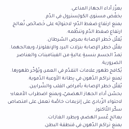
يعزّز أداء الجهاز المناعي.
يخفّض مستوى الكولِسترول في الدّم.
يمنع ارتفاع ضغط الدّم؛ لاحتوائِه على خَصائص تُعالج
ارتفاع ضغط الدّم وتنظّمه.
يُقلّل خَطر الإصابة بمرض السّرطان.
يقلّل خطر الإصابة بنزلات البرد والإنفلونزا، ويعالجهما.
يَمدّ الجسم بنسبةٍ عاليةٍ من الفيتامينات والعناصر
الضرورية.
يُكافح ظهور علامات التقدّم في العمر، ويُؤخّر ظهورها.
يَمنع تراكم الدّهون في بِطانة الأوعية الدّموية.
يُقلّل خطر الإصابة بأمراض القلب والشّرايين.
يحسّن أداء الجهاز الهضميّ، ويمنع اضطراب الأمعاء؛
لاحتواء الزّبادي على إنزيمات خاصّة تعمل على امتصاص
سكّر اللّاكتوز.
يعالج عُسر الهضم، ويطرد الغازات.
يمنع تراكم الدّهون في مَنطقة البطن.