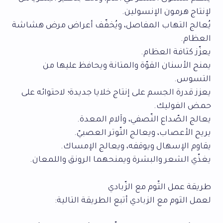
لإنتاج هرمون الإنسولين.
يُعالج التهاب المفاصل، ويُخفّف أعراض مرض هشاشة
العظام.
يعزّز كثافة العظام.
يمنح الأسنان القوّة والمتانة ويحافظ عليها من
التسوس.
يعزز قدرة الجسم على إنتاج خلايا جديدة؛ لاحتوائه على
حمض الفوليك.
يعالج الصّداع النّصفي، وآلام المعدة.
يريح الأعصاب، ويعالج التّوتر العصبيّ.
يقاوم الإسهال ويوقفه، ويعالج الإمساك.
يغذّي الشعر والبشرة ويمنحهما الرونق واللمعان.
طريقة عمل الثّوم مع الزّبادي
لعمل الثوم مع الزبادي أتبع الطريقة التالية: