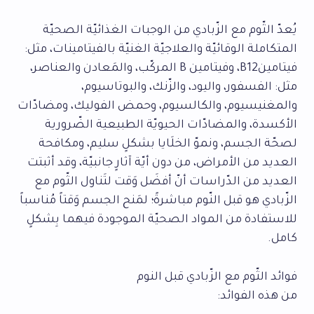
يُعدّ الثّوم مع الزّبادي من الوجبات الغذائيّة الصحيّة
المتكاملة الوقائيّة والعلاجيّة الغنيّة بالفيتامينات، مثل:
فيتامينB12، وفيتامين B المركّب، والمَعادن والعناصر،
مثل: الفسفور، واليود، والزّنك، والبوتاسيوم،
والمغنيسيوم، والكالسيوم، وحمض الفوليك، ومضادّات
الأكسدة، والمضادّات الحيويّة الطبيعية الضّرورية
لصحّة الجسم، ونموّ الخلَايا بشكلٍ سليم، ومكافحة
العديد من الأمراض، من دون أيّة آثارٍ جانبيّة، وقد أثبتت
العديد من الدّراسات أنّ أفضَل وَقت لتَناول الثّوم مع
الزّبادي هو قبل النّوم مباشرةً؛ لمَنح الجسم وَقتاً مُناسباً
للاستفادة من المواد الصحيّة الموجودة فيهما بِشكلٍ
كامل.
فوائد الثّوم مع الزّبادي قبل النوم
من هذه الفوائد: