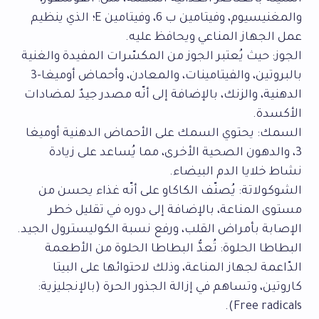
والمغنيسيوم، وفيتامين ب 6، وفيتامين E؛ الذي ينظيم
عمل الجهاز المناعي ويحافظ عليه.
الجوز: حيث يُعتبر الجوز من المكسّرات المفيدة والغنية
بالبروتين، والفيتامينات، والمعادن، وأحماض أوميغا-3
الدهنية، والزنك، بالإضافة إلى أنّه مصدر جيدٌ لمضادات
الأكسدة.
السمك: يحتوي السمك على الأحماض الدهنية أوميغا
3، والدهون الصحية الأخرى، مما يُساعد على زيادة
نشاط خلايا الدم البيضاء.
الشوكولاتة: يُصنّف الكاكاو على أنّه غذاء يحسن من
مستوى المناعة، بالإضافة إلى دوره في تقليل خطر
الإصابة بأمراض القلب، ورفع نسبة الكوليسترول الجيد.
البطاطا الحلوة: تُعدُّ البطاطا الحلوة من الأطعمة
الدّاعمة لجهاز المناعة، وذلك لاحتوائها على البيتا
كاروتين، وتساهم في إزالة الجذور الحرة (بالإنجليزية:
Free radicals).