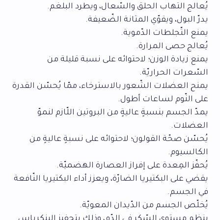
يُعالج التهاب الحلق والسّعال، ويطرد البلغم.
يدرّ البول، ويقوّي المثانة الضّعيفة.
يمنع التّجلطات الدّموية.
يُعالج حصى المرارة.
يمنع زيادة الوزن؛ لاحتوائه على نسبة قليلة من
السّعرات الحراريّة.
يمنح العضلات الشّعور بالاسترخاء، ممّا يُحسّن القدرة
على النّوم لساعات أطول.
يمدّ الجسم بنسبةٍ عاليةٍ من البروتين اللّازم لنموّ
العضلات.
يُحسّن صحّة القولون؛ لاحتوائه على نسبةٍ عاليةٍ من
الكالسيوم.
يُحفّز المِعدة على إفراز العصارة الهضميّة.
يقضي على البكتيريا الضارّة، ويعزز أداء البكتيريا النّافعة
في الجسم.
يُخلّص الجسم من الدّيدان المعويّة.
ينظم مستوى السّكر في الدّم، وذلك بتحفيز البنكرياس