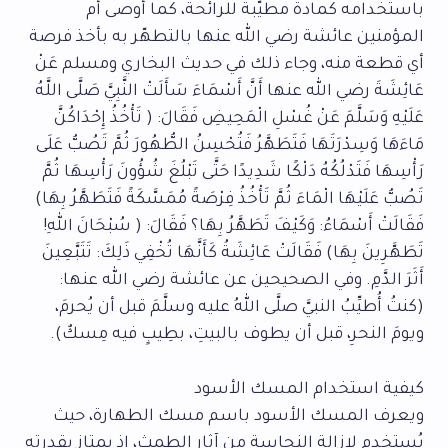
باستخدامه كمادة مطيّبة للرائحة، كما أوصى أم
المؤمنين عائشة رضي الله عنها بالتطهّر به بأخذ فرصة
أي قطعة منه، وجاء ذلك في حديث البخاري ومسلم عَنْ
عَائِشَةَ رضي الله عنها أَنَّ أَسْمَاءَ سَأَلَتْ النَّبِيَّ صَلَّى اللَّهُ
عَلَيْهِ وَسَلَّمَ عَنْ غُسْلِ الْمَحِيضِ فَقَالَ: ( تَأْخُذُ إِحْدَاكُنَّ
مَاءَهَا وَسِدْرَتَهَا فَتَطَهَّرُ فَتُحْسِنُ الطُّهُورَ ثُمَّ تَصُبُّ عَلَى
رَأْسِهَا فَتَدْلُكُهُ دَلْكًا شَدِيدًا حَتَّى تَبْلُغَ شُؤُونَ رَأْسِهَا ثُمَّ
تَصُبُّ عَلَيْهَا الْمَاءَ ثُمَّ تَأْخُذُ فِرْصَةً مُمَسَّكَةً فَتَطَهَّرُ بِهَا)
فَقَالَتْ أَسْمَاءُ: وَكَيْفَ تَطَهَّرُ بِهَا؟ فَقَالَ: ( سُبْحَانَ اللهِ!
تَطَهَّرِينَ بِهَا) فَقَالَتْ عَائِشَةُ كَأَنَّهَا تُخْفِي ذَلِكَ: تَتَبَّعِينَ
أَثَرَ الدَّمِ. وفي الصحيحين عن عائشة رضي الله عنها:
(كنتُ أُطيِّبُ النبيَّ صلَّى اللهُ عليه وسلَّمَ قبل أن يُحرمَ،
ويومَ النحرِ، قبل أن يطوف بالبيتِ، بطِيبٍ فيه مِسكٌ).
كيفية استخدام المسك الأسود
ويعرف المسك الأسود باسم مسك الطهارة، حيث
يُستخدم لإزالة النجاسة من آثار الطمث، إذ يمتاز بقدرته