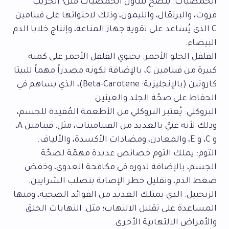
الحمضيات: يُنصح بتناول الحمضيات مثل؛ الجريب
فروت، والبرتقال، والليمون، وذلك لاحتوائها على فيتامين
C الذي يُساعد على تقوية جهاز المناعة، وإنتاج خلايا الدم
البيضاء.
الفلفل الحلو الأحمر: يحتوي الفلفل الأحمر على كمية
كبيرة من فيتامين C، بالإضافة لكونه مصدراً مهماً للبيتا
كاروتين (بالإنجليزية: Beta-Carotene)، الذي يساهم في
الحفاظ على صحّة الجلد والعينين.
البروكلي: يُعتبر البروكلي من الأطعمة المُفيدة للجسم،
وذلك لأنه غنيٌّ بالعديد من الفيتامينات، مثل: فيتامين A،
و C، و E، والمعادن، ومضادات الأكسدة، والألياف.
الثوم: يملك الثوم خصائص عديدة مهمّة لصحّة
الجسم، بالإضافة لدوره في مكافحة العدوى، وخفض
ضغط الدم، وتقليل خطر الإصابة بتصلب الشرايين.
الزنجبيل: الذي يمتلك العديد من الفوائد الصحية، ومنها
المساعدة على تقليل الالتهاب؛ مثل: التهابات الحلق
والأمراض الالتهابية الأخرى.