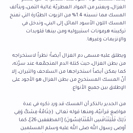
الغزال، ويعتبر من المواد العطريّة غالية الثمن، ويتألف
المسك مما نسبته 1.4% من الزيوت الطيّارة التي تمنح
المسك اللون الأسود المائل إلى البني، وتدخل في
تركيبته هرمونات استيروليه ومن بينها قلويدات
والإنزيمات وغيرها.
ويطلق عليه مسمى دم الغزال أيضاً؛ نظراً لاستخراجه
من بطن الغزال، حيث كتلة الدم المتجمّعة عند سرّته،
كما يمكن أيضاً استخراجها من السلاحف والثيران، إلا
أنّ المسك المستخرج من بطن الغزال هو الأجود على
الإطلاق بين جميع الأنواع.
من الجدير بالذكر أن المسك قد ورد ذكره في عدة
مواضع قرآنيّة، ومنها قوله تعالى: (خِتَامُهُ مِسْكٌ وَفِي
ذَلِكَ فَلْيَتَنَافَسِ الْمُتَنَافِسُونَ) [المطففين:26]، كما
أوصى رسول الله صلى الله عليه وسلم المسلمين