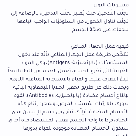
مستويات التوتر.
تجنّب التّدخين: حيث يُعتبر تجنّب التدخين، بالإضافة إلى
تجنّب تناول الكحول، من السلوكيّات الواجب اتباعها
للحفاظ على صحّة الجسم.
كيفية عمل الجهاز المناعي
تتلخّص طريقة عمل الجهاز المناعي بأنّه عند دخول
المستضدّات (بالإنجليزية: Antigens)، وهي المواد
الغريبة التي تغزو الجسم، تعمل العديد من الخلايا معاً
ليتمّ التعرف عليها والقيام بالاستجابة المناعية اللازمة،
ويحدث ذلك عن طريق تحفيز الخلايا الليمفاوية البائية
لإنتاج أجسام مضادة (بالإنجليزية: Antibodies)، تقوم
بدورها بالارتباط بمُسبّب المرض، وبمجرد إنتاج هذه
الأجسام المضادة، فإنّها تبقى في جسم الإنسان مدى
الحياة، فإذا ما واجه الجسم نفس المستضاد مرة أخرى،
ستكون الأجسام المضادة موجودة للقيام بدورها