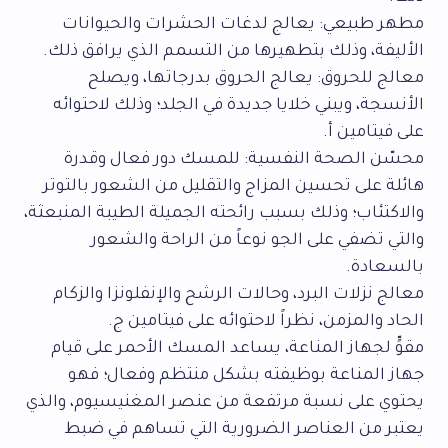
مطهر طبيعي: يعالج لدغات الحشرات والحيوانات
الأليفة، وذلك بتطهيرها من التسمم الذي يرافق ذلك.
معالج للحروق: يعالج الحروق بدرجاتها، ويصلح
الأنسجة، ويبني خلايا جديدة في الجلد؛ وذلك لاحتوائه
على فيتامين أ.
محسّن الصحة النفسية: للمسك دور فعال وقدرة
هائلة على تحسين المزاج والتقليل من الشعور بالتوتر
والاكتئاب؛ وذلك بسبب رائحته الجميلة الطيبة المنبعثة،
والتي تضفي على الجو نوعاً من الراحة والشعور
بالسعادة.
معالج نزلات البرد، وحالات الرشح والإنفلونزا والزكام
الحاد والمزمن، نظراً لاحتوائه على فيتامين ج.
مقوٍّ لجهاز المناعة، يساعد المسك الأحمر على قيام
جهاز المناعة بوظيفته بشكل منتظم وفعال؛ فهو
يحتوي على نسبة مرتفعة من عنصر المغنيسيوم، والذي
يعتبر من العناصر الضرورية التي تساهم في ضبط