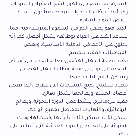
البشرة، مما يمنع من ظهور البقع الصفراء والسوداء،
وهو أيضاً يرطّب الجلد والبشرة طبيعياً دون تشربها
لبعض المواد السامة.
الكبد: فهو يصفي الدم من السموم المترسبة فيه، مما
يساعد الكبد على القيام بوظائفه بشكلٍ أفضل، كما أنّه
يحتوي على الأحماض الدهنية الأساسية، وبعض
الفيتامينات المفيد للجسم.
مفيد لصحة الجهاز الهضمي: يعالج العديد من أمراض
المعدة التي تؤثر في صحة ونظام الجهاز الهضمي،
ويسكن الآلام الناتجة عنها.
مضاد للتشنج: يمنع التشنّجات التي تتعرض لها بعض
أعضاء الجسم، ويعالجها بشكل نهائيّ.
مفيد للروماتيزم: ينشّط عمل الدورة الدمويّة، ويعالج
الروماتيزم، والتهابات المفاصل بجميع أنواعها.
يسكن الألم: يسكن الآلام بأنوعها وأشكالها؛ وذلك
لاحتوائه على العناصر والمواد الغذائية التي تساعد على
ذلك.