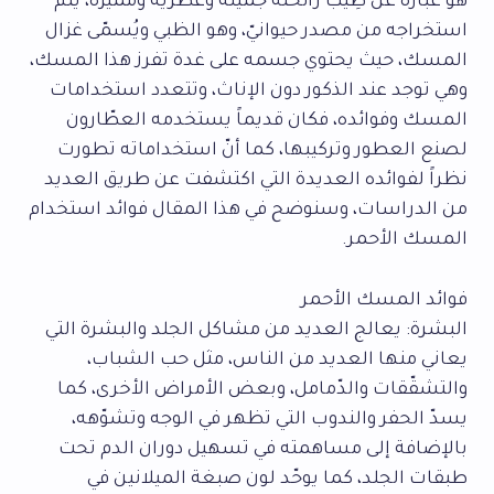
هو عبارة عن طِيب رائحته جميلة وعطريّة ومميّزة، يتم
استخراجه من مصدر حيوانيّ، وهو الظبي ويُسمّى غزال
المسك، حيث يحتوي جسمه على غدة تفرز هذا المسك،
وهي توجد عند الذكور دون الإناث، وتتعدد استخدامات
المسك وفوائده، فكان قديماً يستخدمه العطّارون
لصنع العطور وتركيبها، كما أنّ استخداماته تطورت
نظراً لفوائده العديدة التي اكتشفت عن طريق العديد
من الدراسات، وسنوضح في هذا المقال فوائد استخدام
المسك الأحمر.
فوائد المسك الأحمر
البشرة: يعالج العديد من مشاكل الجلد والبشرة التي
يعاني منها العديد من الناس، مثل حب الشباب،
والتشقّقات والدّمامل، وبعض الأمراض الأخرى، كما
يسدّ الحفر والندوب التي تظهر في الوجه وتشوّهه،
بالإضافة إلى مساهمته في تسهيل دوران الدم تحت
طبقات الجلد، كما يوحّد لون صبغة الميلانين في