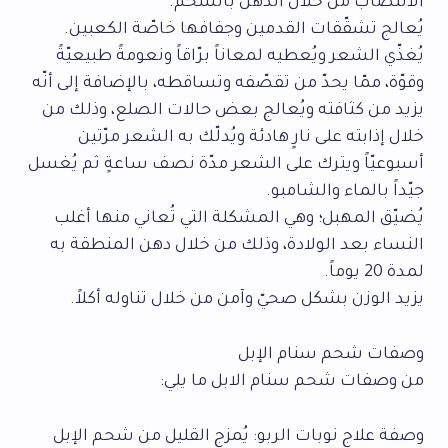
الانتصاب من خلال الدهن بالشحم.
يُعالج تشقّقات القدمين وجفافها خاصّة الكعبين.
يُغذّي الشعر ويُعطيه لمعاناً برّاقاً ونعومةً طبيعيّةً
وقوّة، ممّا يحدّ من تقصّفه وتساقطه، بالإضافة إلى أنّه
يزيد من كثافته ويُعالج بعض حالات الصلع، وذلك من
خلال إذابته على نارٍ هادئة ويُدلّك به الشعر مرّتين
أسبوعيّاً ويترك على الشعر مدّة نصف ساعةٍ ثم يُغسل
جيّداً بالماء والشامبو.
يُضيّق المهبل؛ وهي المشكلة التي تُعاني منها أغلب
النساء بعد الولادة، وذلك من خلال دهن المنطقة به
لمدة 20 يوماً.
يزيد الوزن بشكل صحيّ وآمن من خلال تناوله أكلاً.
وصفات شحم سنام الإبل
من وصفات شحم سنام الابل ما يلي:
وصفة علاج نوبات الربو: يُمزج القليل من شحم الإبل