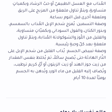
المُذاب مع العسل الطبيعيّ أو حبّ الرشاد وبكمياتٍ
متساويةٍ، ويتمّ تناول ملعقةٍ من المزيج على الريق
وملعقة أخرى قبل النوم بساعة.
وصفة التسمين: يُمزج شحم الإبل المُذاب بالسمسم،
وبذور الكتان، والفول السوداني وبكميّاتٍ متساوية،
والقليل من اللّوز والشوكولاتة المُذابة، ويتمّ تناول
ملعقةٍ بعد كلّ وجبةٍ رئيسية.
وصفة تبييض الجسم: يُذاب القليل من شحم الإبل على
النّار الهادئة حتى يُصبح سائلاً، ثم يُخلط بنفس المقدار
من زيت جوز الهند أو زيت الزيتون أو أيّ كريم ترطيب،
ويُضاف إليه القليل من ماء الورد ويُدهن به الجسم
يوميّاً لمدة 10 أيام.