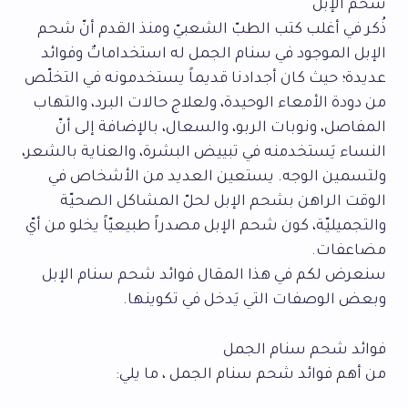
شحم الإبل
ذُكر في أغلب كتب الطبّ الشعبيّ ومنذ القدم أنّ شحم
الإبل الموجود في سنام الجمل له استخداماتٌ وفوائد
عديدة؛ حيث كان أجدادنا قديماً يستخدمونه في التخلّص
من دودة الأمعاء الوحيدة، ولعلاج حالات البرد، والتهاب
المفاصل، ونوبات الربو، والسعال، بالإضافة إلى أنّ
النساء يَستخدمنه في تبييض البشرة، والعناية بالشعر،
ولتسمين الوجه. يستعين العديد من الأشخاص في
الوقت الراهن بشحم الإبل لحلّ المشاكل الصحيّة
والتجميليّة، كون شحم الإبل مصدراً طبيعيّاً يخلو من أيّ
مضاعفات.
سنعرض لكم في هذا المقال فوائد شحم سنام الإبل
وبعض الوصفات التي يَدخل في تكوينها.
فوائد شحم سنام الجمل
من أهم فوائد شحم سنام الجمل ، ما يلي: