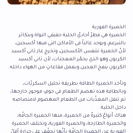
الخميرة الفورية
الخميرة هي فطرٌ أحاديّ الخلية حقيقي النواة ويتكاثر
بالتبرعم، ويوجد غالباً في الأماكن التي فيها أكسجين،
لأنّ الخميرة تتنفس الأكسجين، وتخرج غاز ثاني أكسيد
الكربون وهو الذي يخمّر المعجنات، لأن ثاني أكسيد
الكربون ينفخ العجين ويعمل فقاعاتٍ من الهواء داخله.
وتأخذ الخميرة الطاقة بطريقة تحليل السكريّات،
وبالطاقة هذه تهضم الطعام في جوفٍ موجودٍ خارجها،
ثم تنقل المغذّيات من الطعام المهضوم لامتصاصه
داخل الخلية.
هناك أنواعٌ كثيرةٌ من الخميرة، منها الخميرة الجافّة،
والخميرة الطازجة، والخميرة الفورية، وتختلف الخميرة
الفورية عن الخميرة الجافّة بأنّها تجفّف على حرارةٍ أقلّ