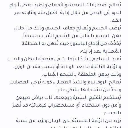
يُعالج اضطرابات المعدة والأمعاء، ويَطرد بعض أنواع
الدود في البطن من خلال إذابة القليل منه وتناوله عبر
الفم.
يُرطّب الجسم ويُعالج جفاف الجسم، وذلك من خلال
دهن الجسم بالقليل من الشحم المُذاب مسبقاً.
يُخفّف من أوجاع الباسور؛ حيث تُدهن به المنطقة
المُصابة بعد إذابته.
يُفيد النساء في شدّ الترهلات في منطقة البطن واليدين
والرّقبة الناتجة ما بعد الولادة أو بسبب فقدان الوزن،
وذلك بِدهن المنطقة بالشحم المُذاب.
يُعالج الروماتيزم والشدّ العضلي، كونه يُرخي العضلات
ويحدّ من تشنجاتها بشكلٍ عام.
يُستخدم لتفتيح البشرة ويجعلها ذات بياض طبيعيّ
وآمن دون استخدام أيّ مستحضراتٍ كيميائيّة قد تُضرّ
بالجسم.
يَزيد من الرّغبة الجنسيّة لدى الرجال ويزيد من نسبة