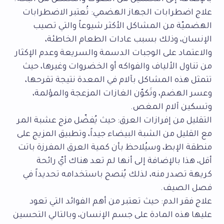
علاج اضطرابات الجهاز الهضمي: تُعتبر الاضطرابات
الهضميّة من المشاكل الأكثر شيوعاً والتي تصيب
الإنسان، وذلك بسبب عادات الطعام الخاطئة،
والاعتماد على الوجبات الدسمة والسريعة وعدم الإكثار
من تناول الألياف والفواكه أو الخضروات وغيرها، حيث
تتمثل هذه المشاكل بآلام في المعدة نتيجة تقرحها،
وعسر الهضم، وتَكوّن الغازات المزعجة والمؤلمة،
وتسكين آلام المغص.
التقليل من إفرازات العرق: حيث يُفضّل مزج عشبة المر
مع القليل من الشبة البيضاء جيداً، وتطبيق المزيج على
منطقة الإبط، وسيُلاحظ بأن كمية العرق المفرزة باتت
أقل، هذا بالإضافة إلى أنها لم تعد هناك أيّ رائحة
كريهة تصدر منه، لذلك يُنصح باستخدامه تحديداً في
فصل الصيف.
علاج فقر الدم: حيث تعتبر من أهم الفوائد التي تعود
عليها هذه المادة على جسم الإنسان، وبالتالي التحسين