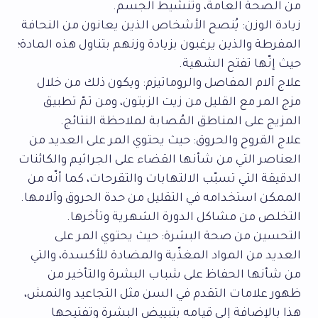
من الصحة العامة، وتنشيط الجسم.
زيادة الوزن: يُنصح الأشخاص الذين يعانون من النحافة
المفرطة والذين يرغبون بزيادة وزنهم بتناول هذه المادة؛
حيث إنّها تفتح الشهية.
علاج آلام المفاصل والروماتيزم: ويكون ذلك من خلال
مزج المر مع القليل من زيت الزيتون، ومن ثمّ تطبيق
المزيج على المناطق المُصابة لملاحظة النتائج.
علاج القروح والحروق: حيث يحتوي المر على العديد من
العناصر التي من شأنها القضاء على الجراثيم والكائنات
الدقيقة التي تسبّب الالتهابات والتقرحات، كما أنّه من
الممكن استخدامه في التقليل من حدة الحروق وآلامها.
التخلص من مشاكل الدورة الشهرية وتأخرها.
التحسين من صحة البشرة: حيث يحتوي المر على
العديد من المواد المغذّية والمضادة للأكسدة، والتي
من شأنها الحفاظ على شباب البشرة والتأخير من
ظهور علامات التقدم في السن مثل التجاعيد والنمش،
هذا بالإضافة إلى قيامه بتبييض البشرة وتفتيحها