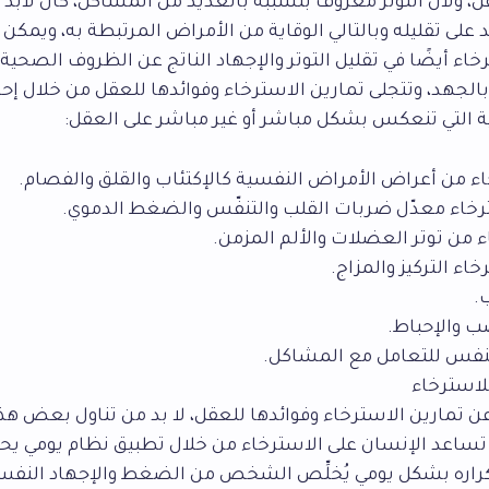
 ولأنّ التوتر معروف بتسببه بالعديد من المشاكل، كان لابد م
على تقليله وبالتالي الوقاية من الأمراض المرتبطة به، ويمكن
خاء أيضًا في تقليل التوتر والإجهاد الناتج عن الظروف الصح
الجهد، وتتجلى تمارين الاسترخاء وفوائدها للعقل من خلال إحد
تية التي تنعكس بشكل مباشر أو غير مباشر على العقل:
اء من أعراض الأمراض النفسية كالإكتئاب والقلق والفصام.
اء معدّل ضربات القلب والتنفّس والضغط الدموي.
 من توتر العضلات والألم المزمن.
خاء التركيز والمزاج.
.
 والإحباط.
بالنفس للتعامل مع المشاكل.
استرخاء
 تمارين الاسترخاء وفوائدها للعقل، لا بد من تناول بعض هذه
راره بشكل يومي يُخلِّص الشخص من الضغط والإجهاد النفسي