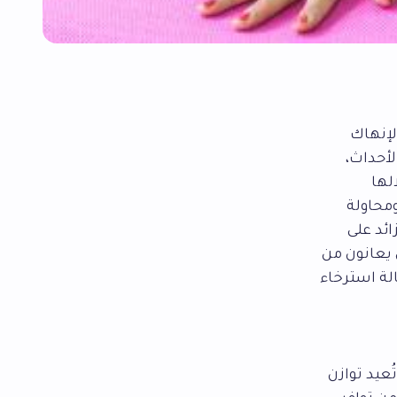
لإنهاك
أحداث،
لها
ومحاولة
ئد على
 يعانون من
لة استرخاء
عيد توازن