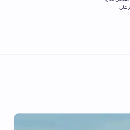
 بفضل قدرة
 على