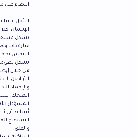
النظام على ما 
التأمل: يساعد
الإنسان أكثر 
بشكل مستقيم 
عبارة ذات وقع
التنفس بعمق
بشكل بطيء، و
من خلال إبط
التواصل الإجت
والإجهاد الن
الضحك: يساعد
المسؤول الأس
تُساعد في تح
الاستماع لل
والقلق.