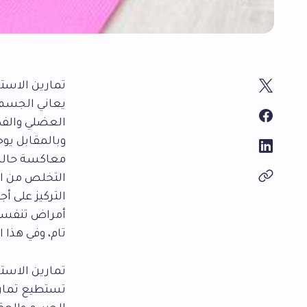
تمارين الاست
يعاني الجسم 
العضلي والفك
وبالمقابل يوج
معاكسة حالة ا
التخلص من ال
التركيز على أ
أمراض تنفسيّ
تام، وفي هذا 
تمارين الاستر
تستطيع تمارين