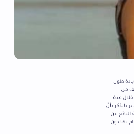
يادة طول
لف من
خلال عدة
بالذكر بأنَّ
 الناتج عن
م بها دون