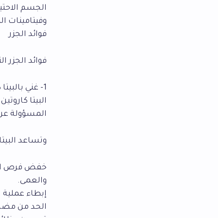
الجسم الاحتياج
وفيتامينات ا
فوائد الجزر
فوائد الجزر ا
1- غني بالبيتا كاروتين
البيتا كاروتي
المسؤولة عن ا
وتساعد البيتا
خفض فرص الإص
والعمى.
إبطاء عملية 
الحد من مضا