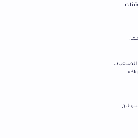
تينات
ها:
ن الصبغيات
اكه.
لسرطان