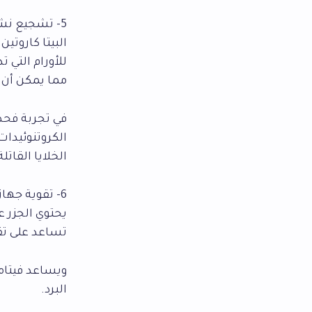
5- تشجيع نشاط الخلايا “المفترسة” للأورام
البيتا كاروت
للأورام التي ت
مما يمكن أن 
في تجربة فحص
الكروتنوئيدا
الخلايا القاتل
6- تقوية جهاز المناعة
يحتوي الجزر ع
تساعد على تق
ويساعد فيتام
البرد.