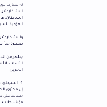
3- محارب قوي للسرطان
البيتا كاروتي
السرطان. فالا
المؤدية للسر
والبيتا كاروت
صغيرة جداً في
يظهر من الدرا
الأساسية تساع
الاخرين.
4- السيطرة على مرض السكري
إن محتوى الج
تساعد على تح
مؤشر جلايسي