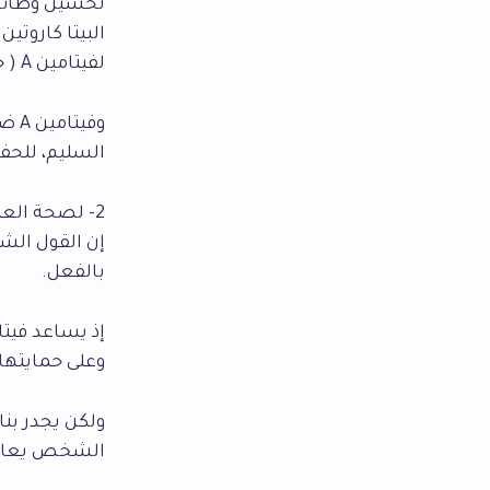
تحسين وظائف 
البيتا كاروت
لفيتامين A ( حتى انه يدعى مرافق – فيتامين A).
وفي
السليم، للحف
2- لصحة العيون
إن القول الش
بالفعل.
إذ يساعد فيتا
وعلى حمايتها
ولكن يجدر بنا 
الشخص يعاني 