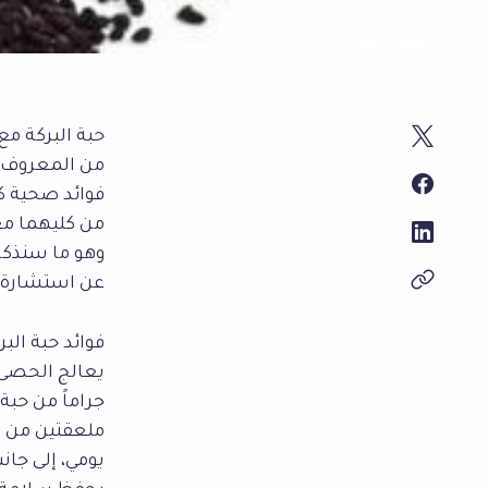
حبة البركة م
من المعروف أن
فوائد صحية كث
من كليهما مع
وهو ما سنذكره
عن استشارة ا
فوائد حبة ال
يعالج الحصى 
جراماً من حبة
ملعقتين من ه
يومي، إلى جان