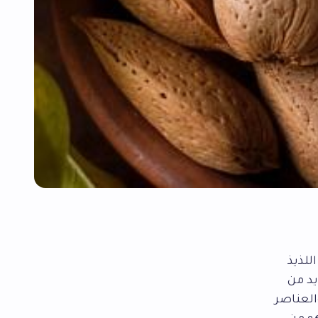
للذيذ
يد من
العناصر