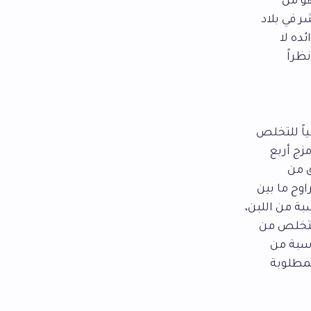
هو من
ر في بلاد
ده لا
ظراً
اً للتخلص
زج أربع
ق من
اوح ما بين
 من اللبن،
لتخلص من
اسبة من
لمطلوبة