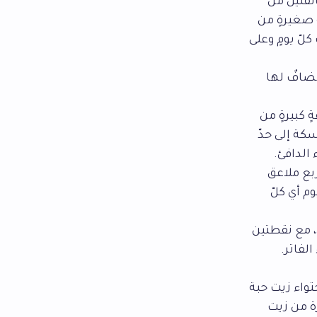
القليل من
 صغيرةٍ من
لّ يومٍ وعلى
ضافٌ لها
 كبيرةٍ من
كة إلى حدّ
الدافئ.
بع ملاعق
م أي كلّ
، مع نقطتين
لفاتر.
تواء زيت حبة
ة من زيت