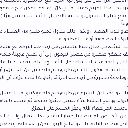
جنين، من خلال غلي بذور حبة البركة مع اليانسون، وتحليتها ب
ب من هذا المزيج خمس مرّاتٍ كلّ يوم، كما يمكن مزج ملعقةٍ
ة مع شاي اليانسون، وتحليته بالعسل والأخذ منه خمس مرّاتٍ ك
ماً.
التوتر العصبي، ويكون ذلك بتناول كميةٍ قليلةٍ من العسل، م
بركة المطحونة أو غير المطحونة.
جلد الميّتة، من خلال خلط ملعقتين من زيت حبة البركة، مع ملعقةٍ
ملعقةٍ صغيرةٍ من عصير الليمون، إلى أن تصبح عجينةً متماس
 على الوجه مدّة ثلث ساعة على الأقل، وغسلها بعد ذلك بالماء 
ب الحنجرة، ويكون ذلك عن طريق مزج ملعقتين من العسل، وأر
وملعقة صغيرة من زيت حبة البركة، وتناولها ثلاث مرّات في اليو
.
اب، ويوحّد لون البشرة عن طريق مزج ملعقةٍ كبيرةٍ من العسل
بركة، ووضع الخليط مدّة خمس عشرة دقيقة، ثمّ غسله بالماء ا
جسم المرتفعة؛ لأنه يحفّز الجسم على التعرّق.
من الأمراض المرتبطة بالجهاز التنفسي، كالسعال، والربو؛ لاح
واص مضادة للالتهابات، ولعلاج الربو يمكن وضع ملعقةٍ صغير