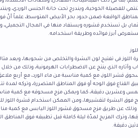
سم، بما في ذلك الفيتامينات، المعادن، ومضادات الأكسدة، و
 تنتمي للفصيلة الخوخية، ويندرج تحت خانة الجنس الوردي، وينتش
مناطق الواقعة ضمن حدود بحر الأبيض المتوسط، علماً أنّ فوائ
مار، بل تستخدم قشوره ويستفاد منها في المجال التجميلي، ون
تعرض أبرز فوائده وطريقة استخدامه.
لوز
اللوز في تفتيح لون البشرة والتخلص من شحوبها، ويعد مثالي
وآثاره الذي ينتج عن الاضطرابات الهرمونية، وذلك من خلال م
وق قشر اللوز، مع كمية مناسبة من ماء الورد، مع أربع ملاع
بيق القناع فوق الوجه أو فوق المناطق المتضررة، وتركه لمدة تتر
مس وعشرين دقيقة، كما ويمكن مزج مسحوقه مع كمية مناسبة
ج فوق البشرة لتقشيرها، ومن الممكن استخدام قشرة اللوز ل
، وذلك عن طريق مزج مسحوق قشور اللوز اليابس مع كمية من
قها، وترك المزيج لمدّة ليلة كاملة قبل تطبيقه فوق المناطق ا
اثين دقيقة.