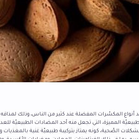
أحد أنواع المكسّرات المفضلة عند كثير من الناس، وذلك لمذاقه ا
يعيّة المميزة، التي تجعل منه أحد المضادات الطبيعيّة للعد
كلات الصّحية، كونه يمتاز بتركيبة طبيعيّة غنية بالمغذيات و