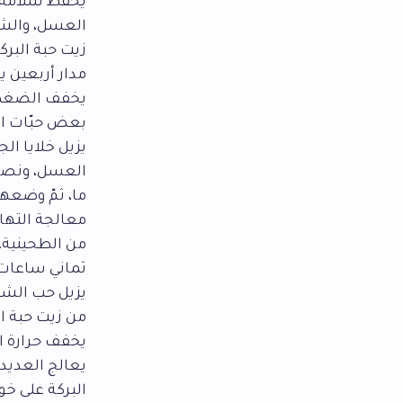
يحفظ سلامة ال
العسل، والشر
زيت حبة البرك
مدار أربعين يو
يخفف الضغط و
بعض حبّات ال
يزيل خلايا ال
العسل، ونصف 
ما، ثمّ وضعها
معالجة التها
من الطحينية، 
ثماني ساعات
يزيل حب الشب
من زيت حبة ال
يخفف حرارة ال
يعالج العديد 
البركة على خ