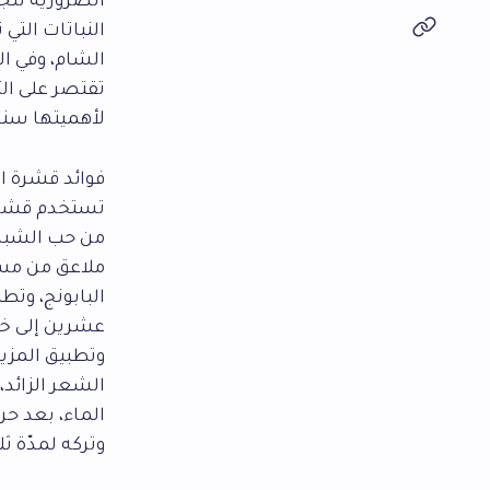
الضرورية للج
النباتات التي
الشام، وفي ال
تقتصر على الث
لأهميتها سنس
فوائد قشرة ال
تستخدم قشرة 
من حب الشباب 
ملاعق من مسح
البابونج، وتط
عشرين إلى خ
وتطبيق المزي
الشعر الزائد
الماء، بعد حر
وتركه لمدّة ثل