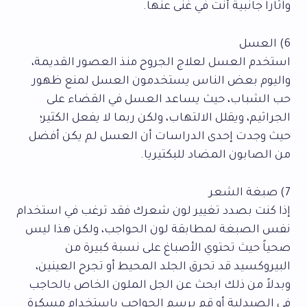
وآثارا جانبية أنت في غنى عنها.
6) العسل
استخدم العسل لعلاج الجروح منذ العصور القديمة،
واليوم بعض الناس يستخدمون العسل لمنع ظهور
حب الشباب، حيث يساعد العسل في القضاء على
الجراثيم، ويقلل الالتهاب، ولكن ربما لا يفعل الكثير؛
حيث وجدت إحدى الدراسات أن العسل لم يكن أفضل
من الصابون المضاد للبكتيريا.
7) صبغة الشعر
إذا كنت بصدد تغيير لون شعرك فقد ترغب في استخدام
نفس الصبغة لمطابقة لون الحواجب، ولكن هذا ليس
صحياً حيث تحتوي الأصباغ على نسبة كبيرة من
البيروكسيد قد تحرق الجلد المحيط أو تجرح العينين،
وبدلاً من ذلك ابحث عن الجل الملون الخاص بالحاجب
في الصيدلية أو قم برسم الحواجب باستخدام مسكرة