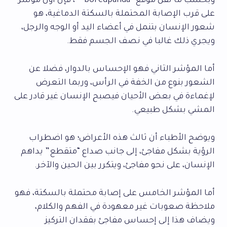
وبحسب ما نقل موقع “boredpanda””، فإن أول مؤشر
على قرب الإصابة المحتملة بالسكتة الدماغية، هو
شعور الإنسان بتنمل في أعضاء اليد أو الوجه والرجل،
ويجري ذلك غالبا في نصف الجسم فقط.
أما المؤشر الثاني فهو الإحساس بالدوار، فضلا عن
الشعور بنوع من الخفة في الرأس، وربما التعرض
لإغماءة في بعض الأحيان فيصبح الإنسان غير قادر على
المشي بشكل طبيعي.
ويوضح الأطباء أن ثالث هذه الأعراض؛ هو اضطراب
الرؤية بشكل مفاجئ، إلى جانب صداع “متقطع” يداهم
الإنسان، على نحو مفاجئ، ويتكرر بين الحين والآخر.
أما المؤشر الخامس على إصابة محتملة بالسكتة، فهو
ملاحظة صعوبات غير معهودة في الفهم والكلام،
ويضاف هذا إلى إحساس مفاجئ بفقدان التركيز