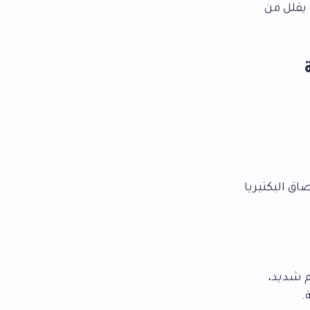
 يقلل من
اق البكتيريا
م شديد،
.