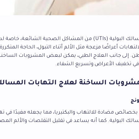
التهابات المسالك البولية (UTIs) من المشاكل الصحية الشائعة، خا
هابات أعراضًا مزعجة مثل الألم أثناء التبول، الحاجة المتكررة 
ن. إلى جانب العلاج الطبي، يمكن لبعض المشروبات الساخنة
ا في تخفيف الأعراض وتسريع الشفاء.
شروبات الساخنة لعلاج التهابات المسالك 
ج بخصائص مضادة للالتهاب والبكتيريا، مما يجعله مفيدًا في ته
سالك البولية. كما أنه يساعد في تقليل التقلصات والألم الم