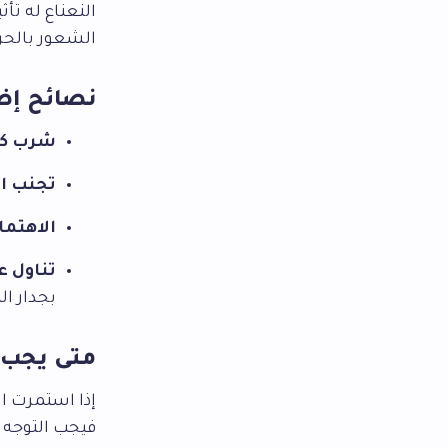
النعناع له تأ
الشعور بالحرق
نصائح إضا
شرب كم
تجنب ا
الاهتم
تناول عصير
بجدار ال
متى يجب 
إذا استمرت ال
فيجب التوجه 