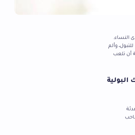
صة لدى النساء.
للتبول، وألم
 أن تلعب
البولية
دئة
صاحب