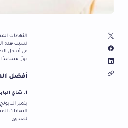
تسبب هذه الالت
في أسفل البط
دورًا مساعدً
أفضل الم
1. شاي البابونج
يتميز البابون
التهابات الم
للعدوى.