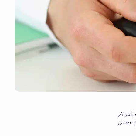
 بأمراض
باع بعض