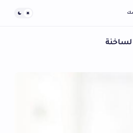
سك
الساخنة