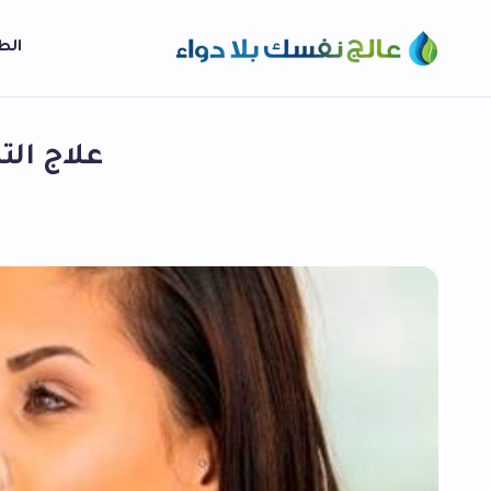
الط
علاج الت