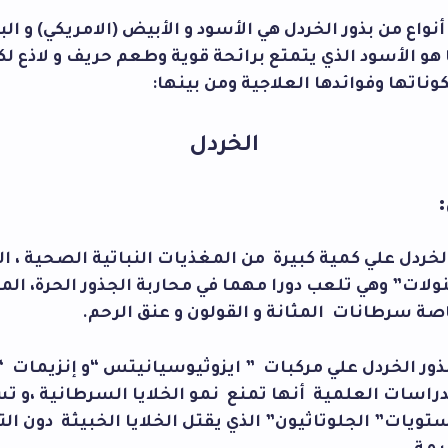
أنواع من بذور الخردل هي الأسود و الأبيض (الامريكي) و الب
هو الأسود الذي يتمتع برائحة قوية وطعم حريف و لاذع لك
ناتها وفوائدها العلاجية ومن بينها:
الخردل
لخردل علي كمية كبيرة من المغذيات النباتية الصحية ، 
ولات” وهي تلعب دورا مهما في محاربة الجذور الحرة، ال
ة سرطانات المثانة و القولون و عنق الرحم.
ور الخردل علي مركبات ” ايزوثيوسيانيتس “و إنزيمات “م
دراسات العلمية أنها تمنع نمو الخلايا السرطانية ،و ت
يات” الجلوتاثيون” الذي يقتل الخلايا الخبيثة دون التأ