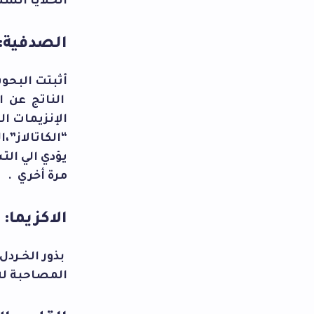
الخلايا السل
الصدفية:
أثبتت البحو
الناتج عن ا
الإنزيمات ال
“الكاتالاز”،
يؤدي الي ال
مرة أخري .
الاكزيما:
بذور الخـرد
المصاحبة له