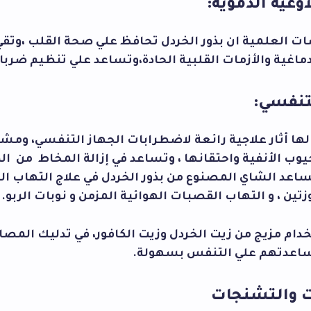
أوعية الدموية:
ات العلمية ان بذور الخردل تحافظ علي صحة القلب ،وتق
ماغية والأزمات القلبية الحادة،وتساعد علي تنظيم ضربا
تنفسي:
لها أثار علاجية رائعة لاضطرابات الجهاز التنفسي، ومشاك
يوب الأنفية واحتقانها ، وتساعد في إزالة المخاط من ا
يساعد الشاي المصنوع من بذور الخردل في علاج التهاب ال
زتين ، و التهاب القصبات الهوائية المزمن و نوبات الربو.
ام مزيج من زيت الخردل وزيت الكافور، في تدليك المصا
اعدتهم علي التنفس بسهولة.
ات والتشنجات