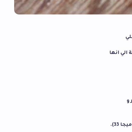
لي
 الي انها
و
 33).