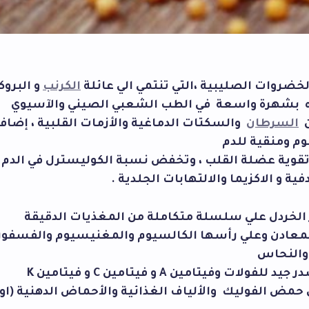
لخضروات الصليبية ،التي تنتمي الي عائلة
الكرنب
و البروك
ره بشهرة واسعة في الطب الشعبي الصيني والآسيوي
ن
السرطان
والسكتات الدماغية والأزمات القلبية ، إضافة
م ومنقية للدم
قوية عضلة القلب ، وتخفض نسبة الكوليسترل في الدم
ية و الاكزيما والالتهابات الجلدية .
 الخردل علي سلسلة متكاملة من المغذيات الدقيقة
لمعادن وعلي رأسها الكالسيوم والمغنيسيوم والفسفور 
والنحاس
در جيد للفولات وفيتامين
A
و فيتامين
C
و فيتامين
K
 حمض الفوليك والألياف الغذائية والأحماض الدهنية (اوميجا