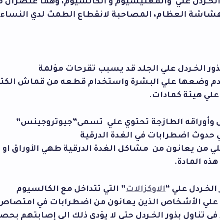
الخـردل علي والمغنيسيوم و الكالسيوم، وهما عنصران 
هشاشة العظام، المصاحبة لانقطاع الطمث لدي النساء 
ذور الخـردل علي الجلد قد يسبب تقرحات مؤلمة
م وضعها علي البشرة واستخدام قطعه من قماش الكتان
لي هيئة كمادات.
ردل وأوراقه الطازجة تحتوي علي تسمى”جيوتروجينس”
حدوث اضطرابات في الغدة الدرقية
ي من يعانون من مشاكل الغدة الدرقية طهي الأوراق او ا
ذه المادة.
الخـردل علي “
الاوكزالات
” التي تتداخل مع الكالسيوم
علي الأشخاص الذين يعانون من اضطرابات في امتصاص
في تناول بذور الخـردل حتي لا يؤدي ذلك الي إصابتهم بحص