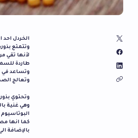
الخردل احد ا
وتتمتع بذو
لأنها تقي م
طاردة للسمو
وتساعد في ت
وتعالج الصدف
وتحتوي بذور
وهي غنية با
البوتاسيوم 
كما انها مص
بالإضافة الي