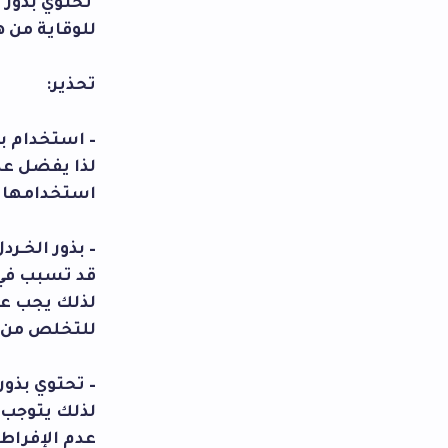
تحتوي بذور 
للوقاية من 
تحذير:
– استخدام ب
لذا يفضل عد
استخدامها ع
– بذور الخـ
قد تسبب في 
لذلك يجب عل
للتخلص من ه
– تحتوي بذور 
لذلك يتوجب 
عدم الإفراط 