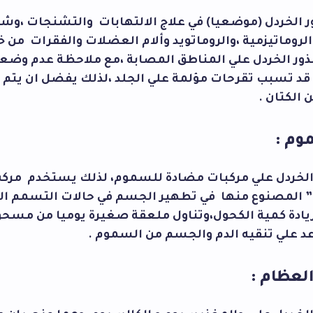
 الخردل (موضعيا) في علاج الالتهابات والتشنجات ،وش
الروماتيزمية ،والروماتويد وألام العضلات والفقرات من 
ذور الخردل علي المناطق المصابة ،مع ملاحظة عدم وضع
 قد تسبب تقرحات مؤلمة علي الجلد ،لذلك يفضل ان يتم و
الكتان .
وم :
الخردل علي مركبات مضادة للسموم، لذلك يستخدم مرك
” المصنوع منها في تطهير الجسم في حالات التسمم ال
يادة كمية الكحول،وتناول ملعقة صغيرة يوميا من مسحو
د علي تنقيه الدم والجسم من السموم .
عظام :