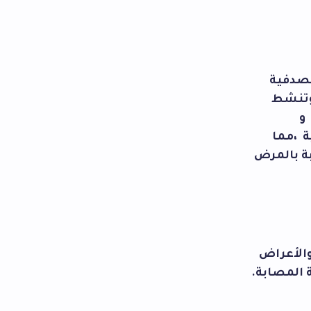
لصدفية
 وتنشط
و
ة ،مما
بة بالمرض
والأعراض
 المصابة.