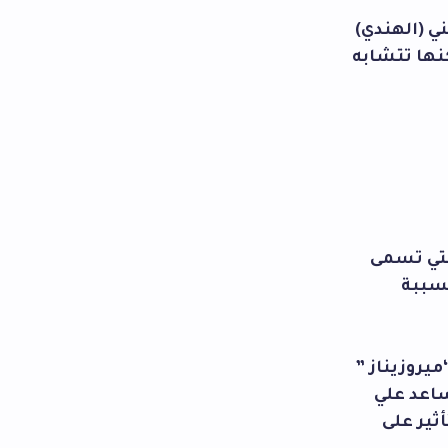
ني (الهندي)
نها تتشابه
التي تسمى
مسببة
يروزيناز ”
ساعد علي
ثير على