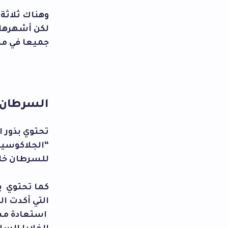
وهناك ثلاثة 
لكن أشهرها 
جميعا في مكو
السرطان:
تحتوي بذور ا
“الجلاكوسين
للسرطان خاص
كما تحتوي بذ
التي أكدت ال
استعادة مستو