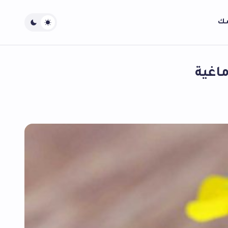
سك
اغية