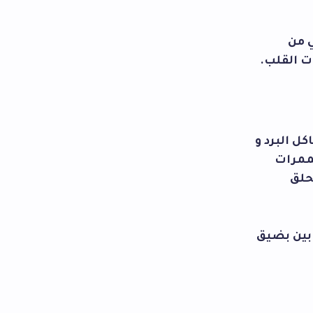
ي من
ت القلب.
ل البرد و
لممرات
حلق
بين بضيق