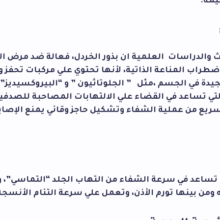
يمة.
ث والدراسات العلمية ان بذور الخردل، فعالة ضد مرض ا
ضطراب المناعة الذاتية، لأنها تحتوي علي مركبات تحفز
جيدة في الجسم ،مثل ” الجلوتاثيون ” و “البيروكسيديز” 
التي تساعد في القضاء علي الالتهابات المصاحبة للصدفي
تسريع من عملية الشفاء وتشكيل حاجز وقائي يمنع الإصا
ل تساعد في سرعة الشفاء من التهاب الجلد “التماسي”، 
 ومن بينها تورم الأذن، وتعمل علي سرعة التئام الأنسجة