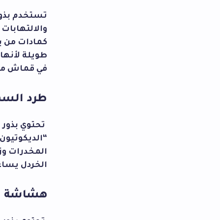
تستخدم بذور
والالتهابات 
كمادات من ب
طويلة لأنها
في قماش من 
طرد السم
تحتوي بذور 
“الديكوتيون
المخدرات وز
الخردل يساع
هشاشة ال