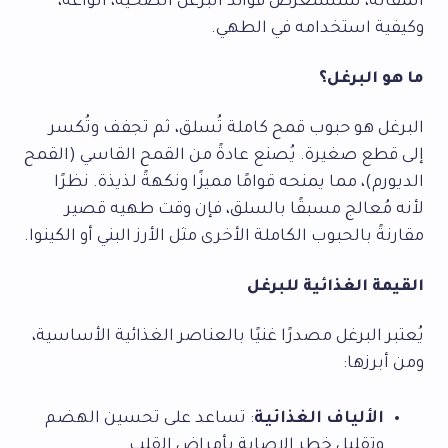
المقالة، سنستعرض فوائد البرغل الصحية، أنواعه،
وكيفية استخدامه في الطهي.
ما هو البرغل؟
البرغل هو حبوب قمح كاملة تُسلق، ثم تجفف وتُكسر
إلى قطع صغيرة. يُصنع عادةً من القمح القاسي (القمح
الديورم)، مما يمنحه قوامًا مميزًا ونكهةً لذيذة. نظرًا
لأنه مُعالج مسبقًا بالسلق، فإن وقت طهيه قصير
مقارنةً بالحبوب الكاملة الأخرى مثل الأرز البني أو الكينوا.
القيمة الغذائية للبرغل
يُعتبر البرغل مصدرًا غنيًا بالعناصر الغذائية الأساسية،
ومن أبرزها:
الألياف الغذائية
: تساعد على تحسين الهضم
وتقليل خطر الإصابة بأمراض القلب.