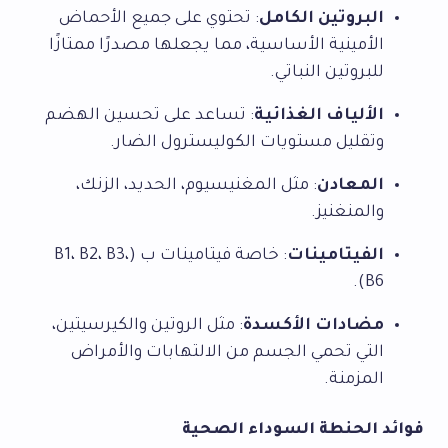
البروتين الكامل
: تحتوي على جميع الأحماض
الأمينية الأساسية، مما يجعلها مصدرًا ممتازًا
للبروتين النباتي.
الألياف الغذائية
: تساعد على تحسين الهضم
وتقليل مستويات الكوليسترول الضار.
المعادن
: مثل المغنيسيوم، الحديد، الزنك،
والمنغنيز.
الفيتامينات
: خاصة فيتامينات ب (B1، B2، B3،
B6).
مضادات الأكسدة
: مثل الروتين والكيرسيتين،
التي تحمي الجسم من الالتهابات والأمراض
المزمنة.
فوائد الحنطة السوداء الصحية