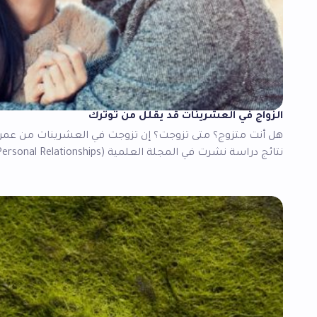
الزواج في العشرينات قد يقلل من توترك
هل أنت متزوج؟ متى تزوجت؟ إن تزوجت في العشرينات من عم
نتائج دراسة نشرت في المجلة العلمية (Personal Relationships) أن…