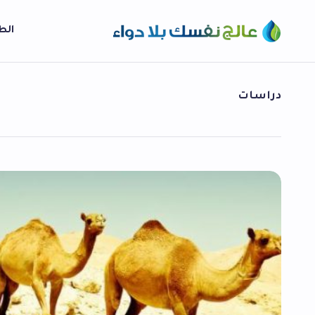
الط
دراسات