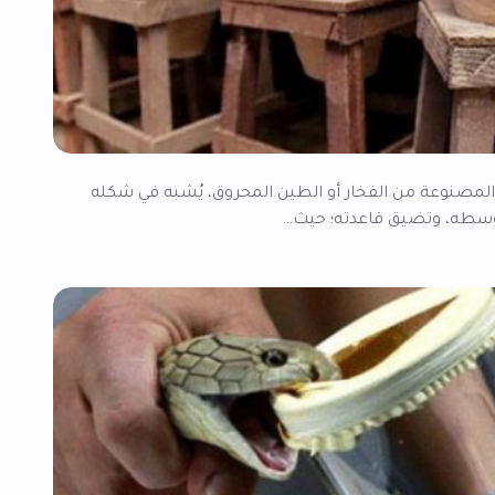
قطعة المصنوعة من الفخار أو الطين المحروق، يُشبه في شكله
ي وسطه، وتضيق قاعدته؛ حيث…