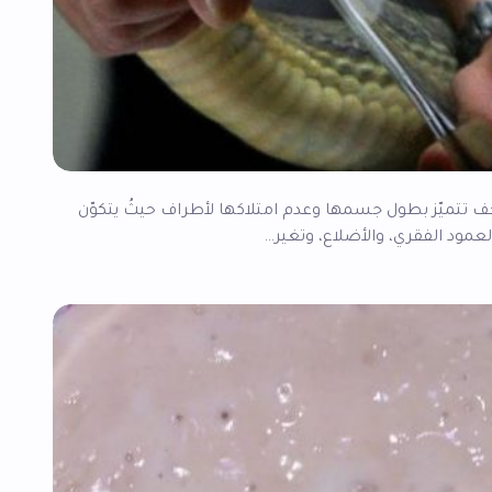
حف تتميّز بطول جسمها وعدم امتلاكها لأطراف حيثُ يتكوّن
مود الفقري، والأضلاع، وتغير…