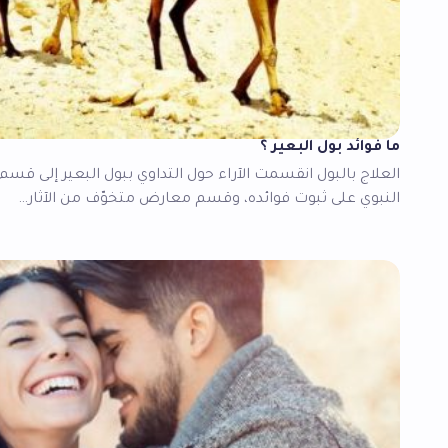
ما فوائد بول البعير ؟
العلاج بالبول انقسمت الآراء حول التداوي ببول البعير إلى قس
النبوي على ثبوت فوائده، وقسم معارض متخوّف من الآثار…