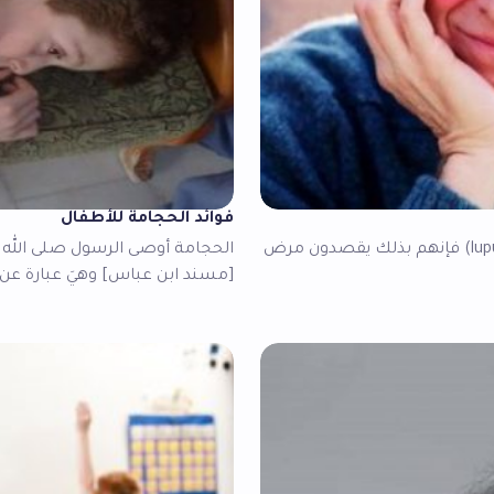
فوائد الحجامة للأطفال
الذئبة الحمراء عندما يقول الناس مرض “الذئبة” (بالإنجليزية: lupus) فإنهم بذلك يقصدون مرض
الحجامة أوصى الرسول صلى الله ع
[مسند ابن عباس] وهيَ عبارة عن 