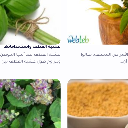
عشبة القطف واستخداماتها
لأمراض المختلفة. تعالوا
عشبة القطف تعد آسيا الموطن ا
 أن…
ويتراوح طول عشبة القطف بين 2-6 أقدام، ويبلغ انتشارها بالعرض بين…