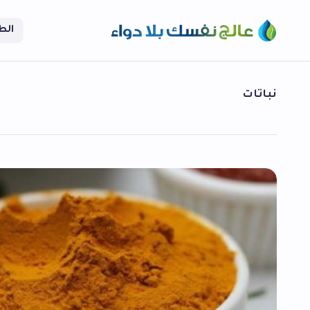
الط
نباتات