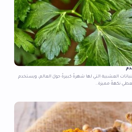
دم
اتات العشبية التي لها شهرةً كبيرةً حولَ العالم، ويستخدم
ُ يعطي نكهةً مميزة…